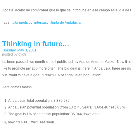
Update: Acabo de comprobar que lo que se introduce en ese campo es el día de
Tags:
cita medico
,
intersas
,
Junta de Andalucia
Thinking in future…
Tuesday, May 3, 2011
posted by otioti
It’s been passed two month since I published my App on Android Market. Now it ha
like to promote my app more often. The big deal is, here in Andalusia, there are 
but I want to have a goal: “Reach 1% of andalusian population”
Here comes maths:
Andalusian total population: 8.370.975
Andalusian potential population (from 18 to 45 years): 3.604.467 (43,03 %)
The goal is 1% of potencial population: 36.044 downloads
Ok, now It’s 400… we’ll see soon.