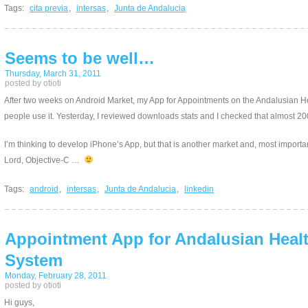
Tags:
cita previa
,
intersas
,
Junta de Andalucia
Seems to be well…
Thursday, March 31, 2011
posted by otioti
After two weeks on Android Market, my App for Appointments on the Andalusian 
people use it. Yesterday, I reviewed downloads stats and I checked that almos
I’m thinking to develop iPhone’s App, but that is another market and, most impo
Lord, Objective-C …
Tags:
android
,
intersas
,
Junta de Andalucia
,
linkedin
Appointment App for Andalusian Healt
System
Monday, February 28, 2011
posted by otioti
Hi guys,