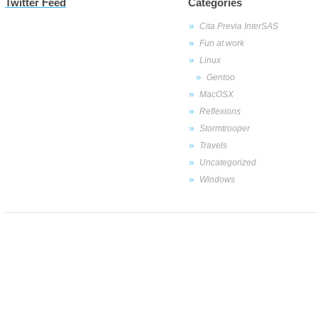
Twitter Feed
Categories
Cita Previa InterSAS
Fun at work
Linux
Gentoo
MacOSX
Reflexions
Stormtrooper
Travels
Uncategorized
Windows