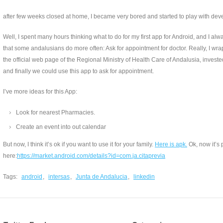
after few weeks closed at home, I became very bored and started to play with deve
Well, I spent many hours thinking what to do for my first app for Android, and I alw
that some andalusians do more often: Ask for appointment for doctor. Really, I wr
the official web page of the Regional Ministry of Health Care of Andalusia, inves
and finally we could use this app to ask for appointment.
I’ve more ideas for this App:
Look for nearest Pharmacies.
Create an event into out calendar
But now, I think it’s ok if you want to use it for your family.
Here is apk.
Ok, now it’s
here:
https://market.android.com/details?id=com.ja.citaprevia
Tags:
android
,
intersas
,
Junta de Andalucia
,
linkedin