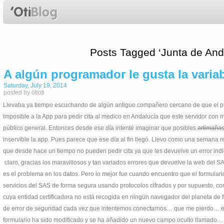
Posts Tagged ‘Junta de And
A algún programador le gusta la varia
Saturday, July 19, 2014
posted by otioti
Llevaba ya tiempo escuchando de algún antiguo compañero cercano de que el pr
imposible a la App para pedir cita al medico en Andalucía que este servidor con 
público general. Entonces desde ese día intenté imaginar que posibles
artimaña
inservible la app. Pues parece que ese día al fin llegó. Llevo como una semana 
que desde hace un tiempo no pueden pedir cita ya que les devuelve un error indi
claro, gracias los maravillosos y tan variados errores que devuelve la web del 
es el problema en los datos. Pero lo mejor fue cuando encuentro que el formulari
servicios del SAS de forma segura usando protocolos cifrados y por supuesto, co
cuya entidad certificadora no está recogida en ningún navegador del planeta de 
de error de seguridad cada vez que intentemos conectarnos… que me pierdo… el
formulario ha sido modificado y se ha añadido un nuevo campo oculto llamado…